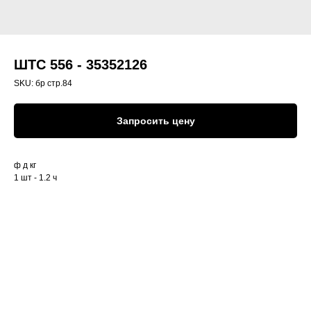
ШТС 556 - 35352126
SKU:
бр стр.84
Запросить цену
ф д кг
1 шт - 1.2 ч