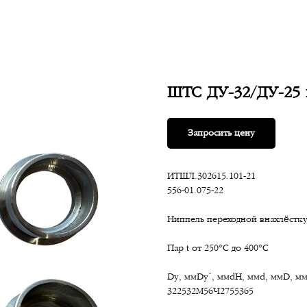
ШТС ДУ-32/ДУ-25 
Запросить цену
ИТШЛ.302615.101-21
556-01.075-22
Ниппель переходной внахлёстку
Пар t от 250°С до 400°С
Dу, ммDуˊ, ммdH, ммd, ммD, мм
322532M56×2755365