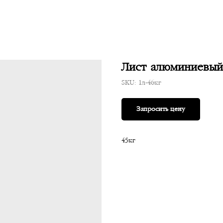
Лист алюминиевый 
SKU:
1л-46кг
Запросить цену
45кг