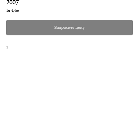
2007
1л-4,4кг
Запросить цену
1