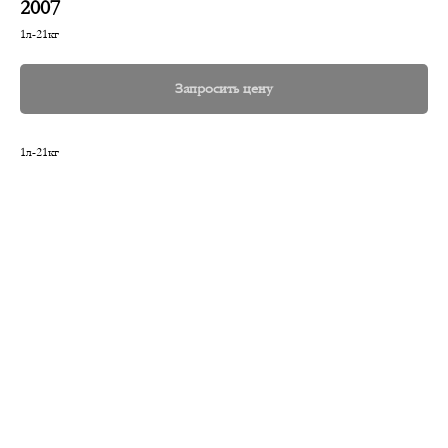
2007
1л-21кг
Запросить цену
1л-21кг