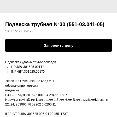
Подвеска трубная №30 (551-03.041-05)
SKU:
551-03.041-05
Запросить цену
Подвеска судовых трубопроводов
тип I, РИДФ.301525.001ТУ
тип II, РИДФ.301525.001ТУ
Условное Обозначение Код ОКП
обозначение чертежа
подвески
I-30-СТ РИДФ.301525.001-04 2945511687
Наруж.Ф трубыD,мм L,мм L 1,мм L 2 ,мм H,мм S,мм d,мм b,ммМасса, кг
22, 24, 253066 76 52202 6,6200,11
II-30-СТ РИДФ.301525.006-04 2945511737