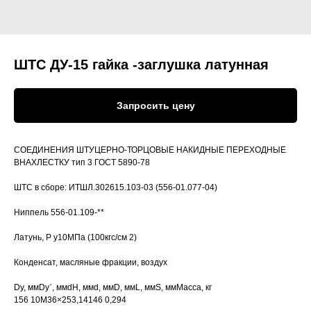
ШТС ДУ-15 гайка -заглушка латунная
Запросить цену
СОЕДИНЕНИЯ ШТУЦЕРНО-ТОРЦОВЫЕ НАКИДНЫЕ ПЕРЕХОДНЫЕ
ВНАХЛЕСТКУ тип 3 ГОСТ 5890-78
ШТС в сборе: ИТШЛ.302615.103-03 (556-01.077-04)
Ниппель 556-01.109-**
Латунь, Р у10МПа (100кгс/см 2)
Конденсат, масляные фракции, воздух
Dу, ммDуˊ, ммdH, ммd, ммD, ммL, ммS, ммМасса, кг
156 10M36×253,14146 0,294