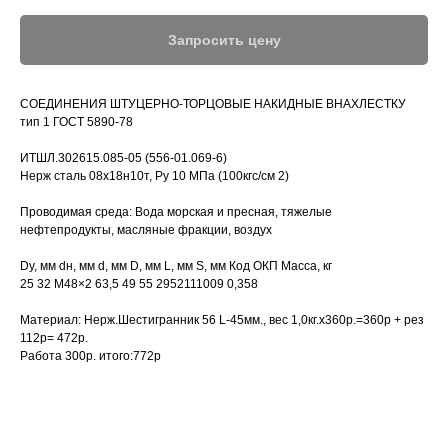
Запросить цену
СОЕДИНЕНИЯ ШТУЦЕРНО-ТОРЦОВЫЕ НАКИДНЫЕ ВНАХЛЕСТКУ
тип 1 ГОСТ 5890-78
ИТШЛ.302615.085-05 (556-01.069-6)
Нерж сталь 08х18н10т, Ру 10 МПа (100кгс/см 2)
Проводимая среда: Вода морская и пресная, тяжелые
нефтепродукты, масляные фракции, воздух
Dу, мм dн, мм d, мм D, мм L, мм S, мм Код ОКП Масса, кг
25 32 M48×2 63,5 49 55 2952111009 0,358
Материал: Нерж.Шестигранник 56 L-45мм., вес 1,0кг.х360р.=360р + рез
112р= 472р.
Работа 300р. итого:772р