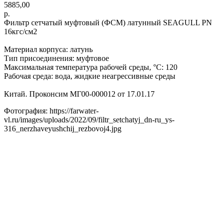
5885,00
р.
Фильтр сетчатый муфтовый (ФСМ) латунный SEAGULL РN
16кгс/см2
Материал корпуса: латунь
Тип присоединения: муфтовое
Максимальная температура рабочей среды, °С: 120
Рабочая среда: вода, жидкие неагрессивные среды
Китай. Проконсим МГ00-000012 от 17.01.17
Фотография: https://farwater-
vl.ru/images/uploads/2022/09/filtr_setchatyj_dn-ru_ys-
316_nerzhaveyushchij_rezbovoj4.jpg