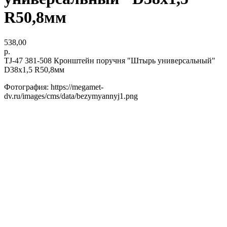
R50,8мм
538,00
р.
TJ-47 381-508 Кронштейн поручня "Штырь универсальный"
D38х1,5 R50,8мм
Фотография: https://megamet-
dv.ru/images/cms/data/bezymyannyj1.png