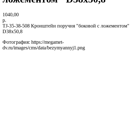
1040,00
р.
TJ-35-38-508 Кронштейн поручня "боковой с ложементом"
D38х50,8
Фотография: https://megamet-
dv.ru/images/cms/data/bezymyannyj1.png