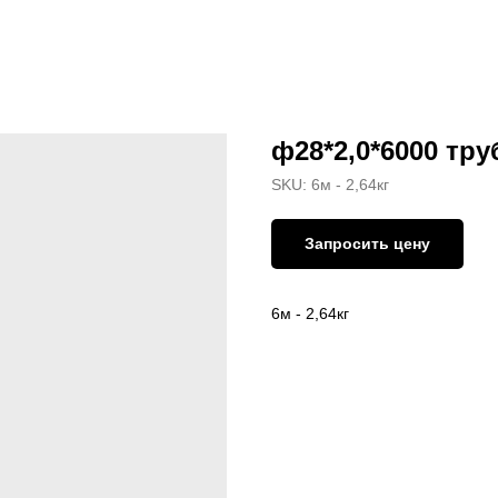
ф28*2,0*6000 тр
SKU:
6м - 2,64кг
Запросить цену
6м - 2,64кг